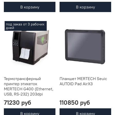
В корзину
В корзину
под заказ от 3 рабочих
дней
Термотрансферный
Планшет MERTECH Seuic
принтер этикеток
AUTOID Pad AirX3
MERTECH G400 (Ethernet,
USB, RS-232) 203dpi
71230 руб
110850 руб
В корзину
В корзину