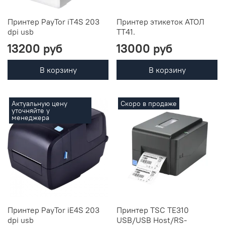
Принтер PayTor iT4S 203
Принтер этикеток АТОЛ
dpi usb
TT41.
13200 руб
13000 руб
В корзину
В корзину
Актуальную цену
Скоро в продаже
уточняйте у
менеджера
Принтер PayTor iE4S 203
Принтер TSC TE310
dpi usb
USB/USB Host/RS-