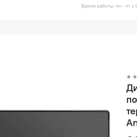
Время работы: пн - пт с 
Д
по
те
An