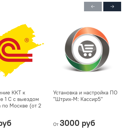
ние ККТ к
Установка и настройка ПО
У
е 1 С с выездом
"Штрих-М: Кассир5"
т
 по Москве (от 2
"
руб
3000 руб
От