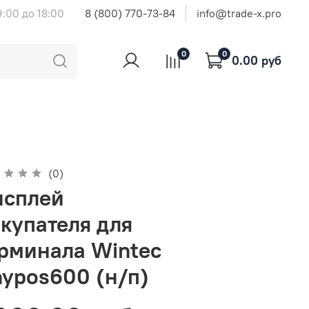
9:00 до 18:00
8 (800) 770-73-84
info@trade-x.pro
0
0
0.00 руб
(0)
исплей
купателя для
рминала Wintec
ypos600 (н/п)