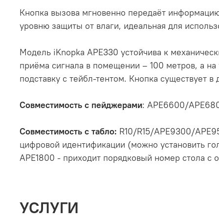
Кнопка вызова мгновенно передаёт информацию 
уровню защиты от влаги, идеальная для использ
Модель iKnopka APE330 устойчива к механическ
приёма сигнала в помещении – 100 метров, а на
подставку с тейбл-тентом. Кнопка существует в 
Совместимость с пейджерами
: APE6600/APE680
Совместимость с табло:
R10/R15/APE9300/APE950
цифровой идентификации (можно установить голо
APE1800 - приходит порядковый номер стола с о
УСЛУГИ