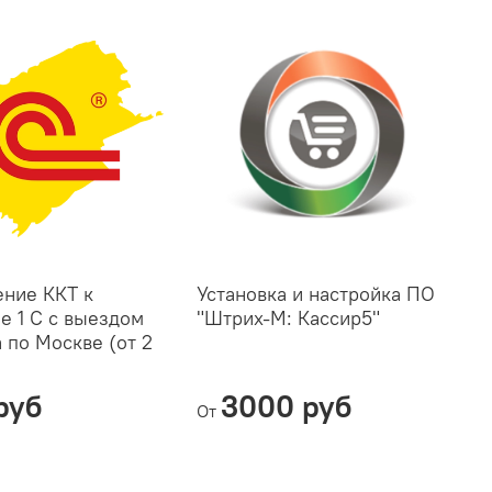
ние ККТ к
Установка и настройка ПО
У
е 1 С с выездом
"Штрих-М: Кассир5"
т
 по Москве (от 2
"
руб
3000 руб
От