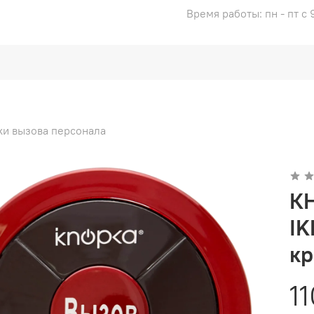
Время работы: пн - пт с 
ки вызова персонала
К
I
к
1