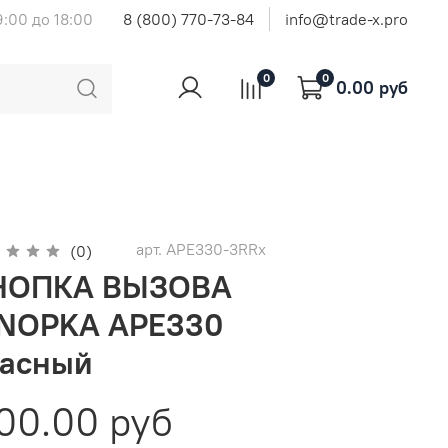
9:00 до 18:00
8 (800) 770-73-84
info@trade-x.pro
0
0
0.00 руб
арт.
APE330-3RRx
(0)
НОПКА ВЫЗОВА
KNOPKA APE330
расный
100.00 руб