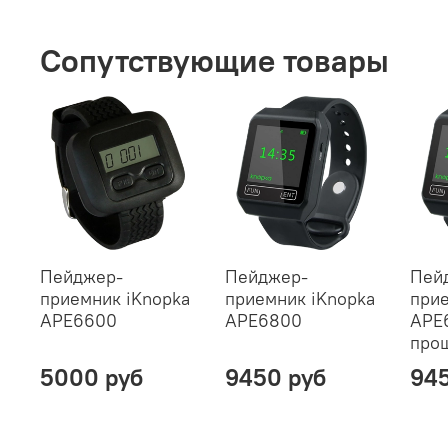
Сопутствующие товары
Пейджер-
Пейджер-
Пей
приемник iKnopka
приемник iKnopka
прие
APE6600
APE6800
APE6
про
5000 руб
9450 руб
945