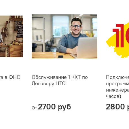
та в ФНС
Обслуживание 1 ККТ по
Подключе
Договору ЦТО
программ
инженера
часов)
2700 руб
2800 
От