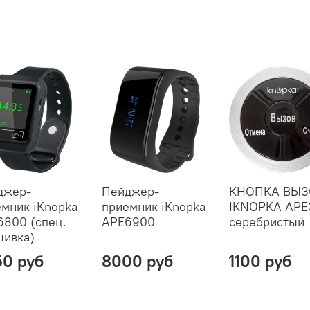
джер-
Пейджер-
КНОПКА ВЫЗ
мник iKnopka
приемник iKnopka
IKNOPKA APE
800 (спец.
APE6900
серебристый
шивка)
0 руб
8000 руб
1100 руб