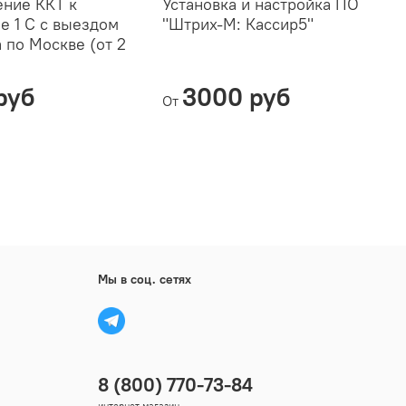
ние ККТ к
Установка и настройка ПО
У
е 1 С с выездом
"Штрих-М: Кассир5"
т
 по Москве (от 2
"
руб
3000 руб
От
Мы в соц. сетях
8 (800) 770-73-84
интернет-магазин