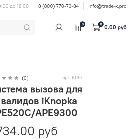
9:00 до 18:00
8 (800) 770-73-84
info@trade-x.pro
0
0
0.00 руб
арт.
К051
(0)
стема вызова для
валидов iKnopka
PE520C/APE9300
734.00 руб