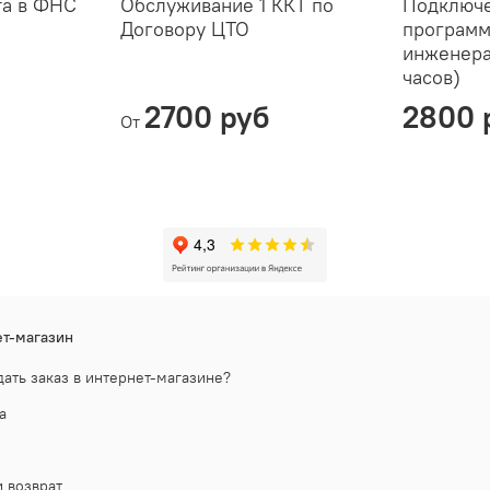
та в ФНС
Обслуживание 1 ККТ по
Подключе
Договору ЦТО
программ
инженера
часов)
2700 руб
2800 
От
т-магазин
дать заказ в интернет-магазине?
а
 возврат