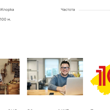
iKnopka
Частота
100 м.