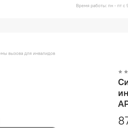
Время работы: пн - пт с 
емы вызова для инвалидов
Си
ин
A
8